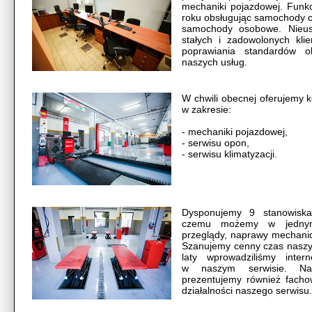
mechaniki pojazdowej. Funk
roku obsługując samochody c
samochody osobowe. Nieust
stałych i zadowolonych kl
poprawiania standardów ob
naszych usług.
W chwili obecnej oferujemy 
w zakresie:
- mechaniki pojazdowej,
- serwisu opon,
- serwisu klimatyzacji.
Dysponujemy 9 stanowiskam
czemu możemy w jednym
przeglądy, naprawy mechanic
Szanujemy cenny czas naszyc
laty wprowadziliśmy inter
w naszym serwisie. Na 
prezentujemy również fach
działalności naszego serwisu.